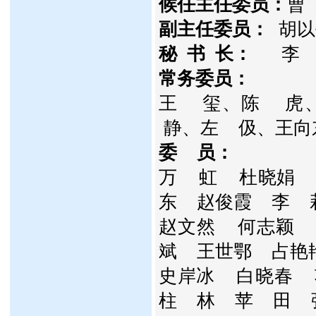
候任主任委员：
曹
副主任委员：
胡以
秘 书 长：
李
常务委员：
王
玺、陈
虎
静、左 伋、王向
委 员：
万
虹 杜晓娟
东
赵俊霞
李
赵文然
何志颖
斌
王世鄂
占艳
史岸冰
白晓春
柱
林
苹
田